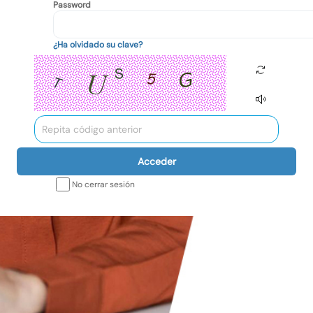
Password
¿Ha olvidado su clave?
Acceder
No cerrar sesión